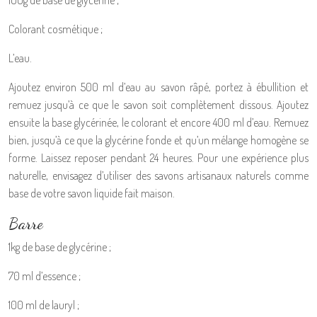
100g de base de glycérine ;
Colorant cosmétique ;
L’eau.
Ajoutez environ 500 ml d’eau au savon râpé, portez à ébullition et
remuez jusqu’à ce que le savon soit complètement dissous. Ajoutez
ensuite la base glycérinée, le colorant et encore 400 ml d’eau. Remuez
bien, jusqu’à ce que la glycérine fonde et qu’un mélange homogène se
forme. Laissez reposer pendant 24 heures. Pour une expérience plus
naturelle, envisagez d’utiliser des savons artisanaux naturels comme
base de votre savon liquide fait maison.
Barre
1kg de base de glycérine ;
70 ml d’essence ;
100 ml de lauryl ;