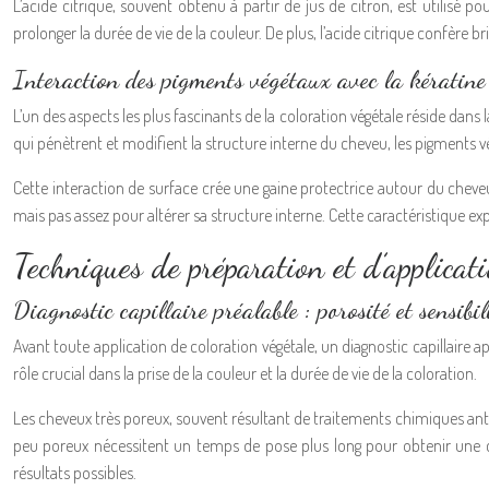
L’acide citrique, souvent obtenu à partir de jus de citron, est utilisé p
prolonger la durée de vie de la couleur. De plus, l’acide citrique confère br
Interaction des pigments végétaux avec la kératine 
L’un des aspects les plus fascinants de la coloration végétale réside dan
qui pénètrent et modifient la structure interne du cheveu, les pigments végé
Cette interaction de surface crée une gaine protectrice autour du cheveu
mais pas assez pour altérer sa structure interne. Cette caractéristique
Techniques de préparation et d’applicat
Diagnostic capillaire préalable : porosité et sensibil
Avant toute application de coloration végétale, un diagnostic capillaire ap
rôle crucial dans la prise de la couleur et la durée de vie de la coloration.
Les cheveux très poreux, souvent résultant de traitements chimiques ant
peu poreux nécessitent un temps de pose plus long pour obtenir une col
résultats possibles.