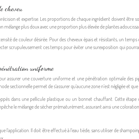
de cheveu
récision et expertise. Les proportions de chaque ingrédient doivent être so
ra un mélange plus doux avec une proportion plus élevée de plantes adouciss
ensité de couleur désirée. Pour des cheveux épais et résistants, un temps 
respecter scrupuleusement ces temps pour éviter une surexposition qui pourr
 pénétration uniforme
 pour assurer une couverture uniforme et une pénétration optimale des pig
ode sectionnelle permet de s’assurer qu’aucune zone n’est négligée et que
ppés dans une pellicule plastique ou un bonnet chauffant. Cette étape d
e empêche le mélange de sécher prématurément, assurant ainsi une coloratio
e l’application. Il doit être effectué à l’eau tiède, sans utiliser de shampoin
ux.