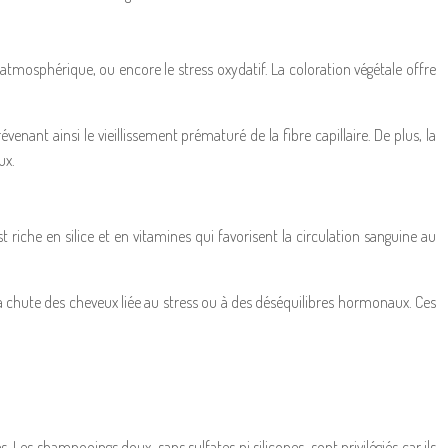
tmosphérique, ou encore le stress oxydatif. La coloration végétale offre
ant ainsi le vieillissement prématuré de la fibre capillaire. De plus, la
ux.
t riche en silice et en vitamines qui favorisent la circulation sanguine au
a chute des cheveux liée au stress ou à des déséquilibres hormonaux. Ces
. Les shampooings doux, sans sulfates ni silicones, sont privilégiés car ils