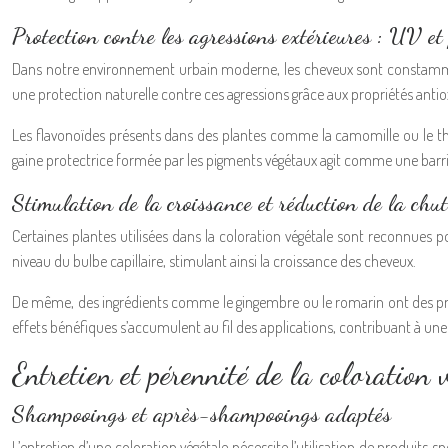
Protection contre les agressions extérieures : UV et
Dans notre environnement urbain moderne, les cheveux sont constamment e
une protection naturelle contre ces agressions grâce aux propriétés anti
Les flavonoïdes présents dans des plantes comme la camomille ou le thé v
gaine protectrice formée par les pigments végétaux agit comme une barri
Stimulation de la croissance et réduction de la chu
Certaines plantes utilisées dans la coloration végétale sont reconnues pou
niveau du bulbe capillaire, stimulant ainsi la croissance des cheveux.
De même, des ingrédients comme le gingembre ou le romarin ont des propr
effets bénéfiques s’accumulent au fil des applications, contribuant à une
Entretien et pérennité de la coloration 
Shampooings et après-shampooings adaptés
L’entretien d’une coloration végétale nécessite l’utilisation de produits s