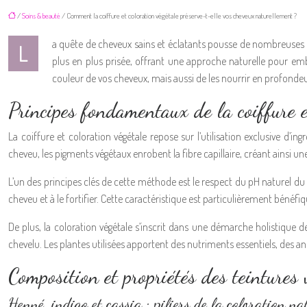
/
Soins & beauté
/ Comment la coiffure et coloration végétale préserve-t-elle vos cheveux naturellement ?
a quête de cheveux sains et éclatants pousse de nombreuses p
L
plus en plus prisée, offrant une approche naturelle pour em
couleur de vos cheveux, mais aussi de les nourrir en profondeu
Principes fondamentaux de la coiffure e
La coiffure et coloration végétale repose sur l’utilisation exclusive d’i
cheveu, les pigments végétaux enrobent la fibre capillaire, créant ainsi u
L’un des principes clés de cette méthode est le respect du pH naturel du
cheveu et à le fortifier. Cette caractéristique est particulièrement bénéfi
De plus, la coloration végétale s’inscrit dans une démarche holistique de
chevelu. Les plantes utilisées apportent des nutriments essentiels, des a
Composition et propriétés des teintures 
Henné, indigo et cassia : piliers de la coloration na