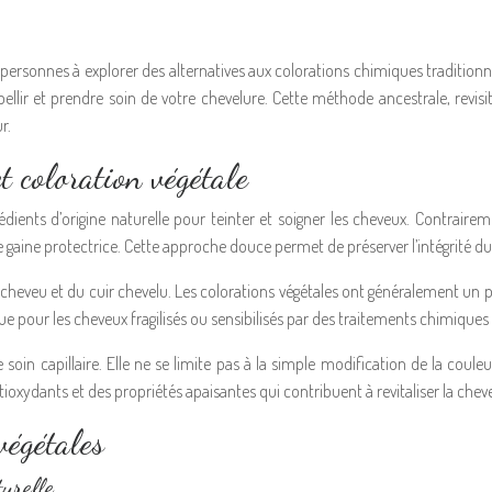
ersonnes à explorer des alternatives aux colorations chimiques traditionn
bellir et prendre soin de votre chevelure. Cette méthode ancestrale, rev
r.
t coloration végétale
ngrédients d’origine naturelle pour teinter et soigner les cheveux. Contrai
ne gaine protectrice. Cette approche douce permet de préserver l’intégrité du
 cheveu et du cuir chevelu. Les colorations végétales ont généralement un p
que pour les cheveux fragilisés ou sensibilisés par des traitements chimiques
 soin capillaire. Elle ne se limite pas à la simple modification de la coul
ntioxydants et des propriétés apaisantes qui contribuent à revitaliser la ch
végétales
turelle