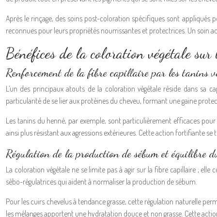
Après le rinçage, des soins post-coloration spécifiques sont appliqués p
reconnues pour leurs propriétés nourrissantes et protectrices. Un soin aci
Bénéfices de la coloration végétale sur 
Renforcement de la fibre capillaire par les tanins 
L’un des principaux atouts de la coloration végétale réside dans sa c
particularité de se lier aux protéines du cheveu, formant une gaine protectr
Les tanins du henné, par exemple, sont particulièrement efficaces pour 
ainsi plus résistant aux agressions extérieures. Cette action fortifiante se
Régulation de la production de sébum et équilibre d
La coloration végétale ne se limite pas à agir sur la fibre capillaire ; el
sébo-régulatrices qui aident à normaliser la production de sébum.
Pour les cuirs chevelus à tendance grasse, cette régulation naturelle perm
les mélanges apportent une hydratation douce et non grasse. Cette action