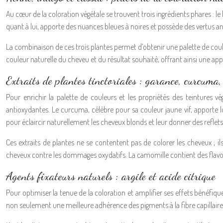
Au cœur de la coloration végétale se trouvent trois ingrédients phares : le 
quant à lui, apporte des nuances bleues à noires et possède des vertus ant
La combinaison de ces trois plantes permet d’obtenir une palette de coul
couleur naturelle du cheveu et du résultat souhaité, offrant ainsi une ap
Extraits de plantes tinctoriales : garance, curcuma
Pour enrichir la palette de couleurs et les propriétés des teintures v
antioxydantes. Le curcuma, célèbre pour sa couleur jaune vif, apporte lu
pour éclaircir naturellement les cheveux blonds et leur donner des reflets
Ces extraits de plantes ne se contentent pas de colorer les cheveux ; 
cheveux contre les dommages oxydatifs. La camomille contient des flavonoï
Agents fixateurs naturels : argile et acide citrique
Pour optimiser la tenue de la coloration et amplifier ses effets bénéfiqu
non seulement une meilleure adhérence des pigments à la fibre capillaire,