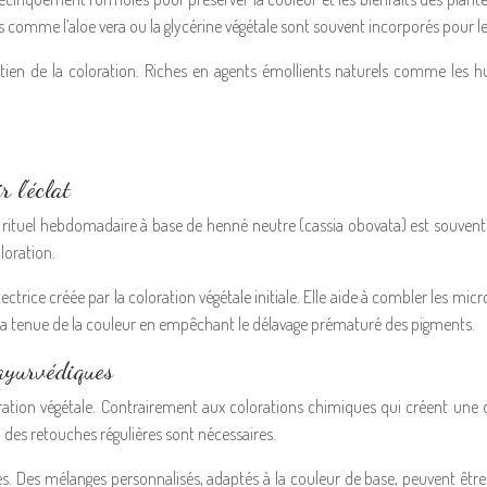
 comme l’aloe vera ou la glycérine végétale sont souvent incorporés pour l
n de la coloration. Riches en agents émollients naturels comme les huil
 l’éclat
, un rituel hebdomadaire à base de henné neutre (cassia obovata) est souv
oloration.
trice créée par la coloration végétale initiale. Elle aide à combler les micro-
er la tenue de la couleur en empêchant le délavage prématuré des pigments.
 ayurvédiques
loration végétale. Contrairement aux colorations chimiques qui créent un
 des retouches régulières sont nécessaires.
s. Des mélanges personnalisés, adaptés à la couleur de base, peuvent êtr