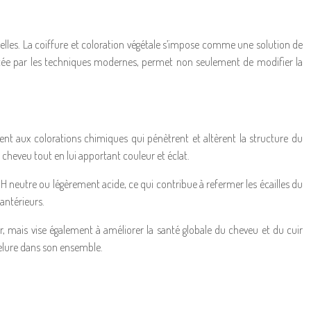
elles. La coiffure et coloration végétale s’impose comme une solution de
isitée par les techniques modernes, permet non seulement de modifier la
rement aux colorations chimiques qui pénètrent et altèrent la structure du
 cheveu tout en lui apportant couleur et éclat.
H neutre ou légèrement acide, ce qui contribue à refermer les écailles du
 antérieurs.
eur, mais vise également à améliorer la santé globale du cheveu et du cuir
evelure dans son ensemble.