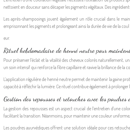
nettoient en douceur sans décaper les pigments végétaux. Des ingrédients
Les après-shampooings jouent également un rôle crucial dans le maintie
emprisonnant les pigments et prolongeant ainsi la durée de vie de la coul
eur.
Rituel hebdomadaire de henné neutre pour maintenir
Pour préserver l’éclat et la vitalité des cheveux colorés naturellement
un soin intensif qui renforce la fibre capillaire et ravive la brillance de la c
L’application régulière de henné neutre permet de maintenir la gaine protec
capacité à réfléchir la lumière. Ce rituel contribue également à prolong
Gestion des repousses et retouches avec les poudres
La gestion des repousses est un aspect crucial de l’entretien d’une co
facilitant la transition. Néanmoins, pour maintenir une couleur uniforme,
Les poudres ayurvédiques offrent une solution idéale pour ces retouche