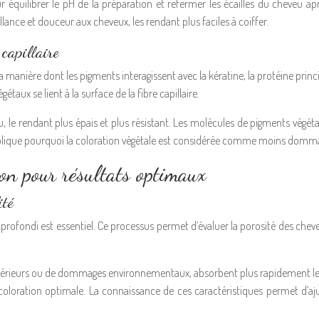
our équilibrer le pH de la préparation et refermer les écailles du cheveu apr
illance et douceur aux cheveux, les rendant plus faciles à coiffer.
capillaire
s la manière dont les pigments interagissent avec la kératine, la protéine p
taux se lient à la surface de la fibre capillaire.
, le rendant plus épais et plus résistant. Les molécules de pigments végéta
 explique pourquoi la coloration végétale est considérée comme moins domm
ion pour résultats optimaux
ité
profondi est essentiel. Ce processus permet d’évaluer la porosité des cheveux, 
érieurs ou de dommages environnementaux, absorbent plus rapidement les pi
oration optimale. La connaissance de ces caractéristiques permet d’ajus