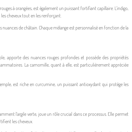
rouges à orangées, est également un puissant fortifiant capillaire. L’indigo,
 les cheveux tout en les renforçant.
les nuances de châtain. Chaque mélange est personnalisé en fonction de la
exemple, apporte des nuances rouges profondes et possède des propriétés
nflammatoires. La camomille, quant à elle, est particulièrement appréciée
xemple, est riche en curcumine, un puissant antioxydant qui protège les
amment l’argile verte, joue un rôle crucial dans ce processus. Elle permet
ifient les cheveux.