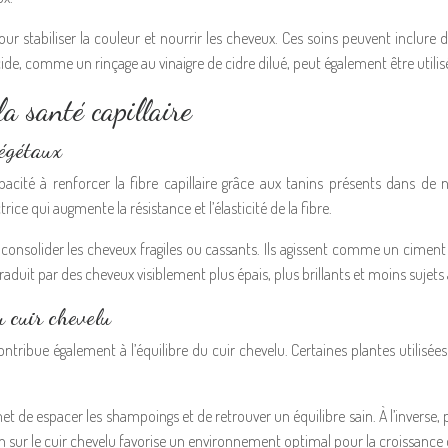
our stabiliser la couleur et nourrir les cheveux. Ces soins peuvent inclur
de, comme un rinçage au vinaigre de cidre dilué, peut également être utilisé 
la santé capillaire
végétaux
apacité à renforcer la fibre capillaire grâce aux tanins présents dans d
ice qui augmente la résistance et l’élasticité de la fibre.
consolider les cheveux fragiles ou cassants. Ils agissent comme un ciment
 traduit par des cheveux visiblement plus épais, plus brillants et moins sujets
u cuir chevelu
le contribue également à l’équilibre du cuir chevelu. Certaines plantes utilis
et de espacer les shampoings et de retrouver un équilibre sain. À l’inverse, 
 sur le cuir chevelu favorise un environnement optimal pour la croissance 