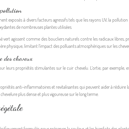
 pollution
xposés à divers facteurs agressifs tels que les rayons UV, la pollution a
oxydantes de nombreuses plantes utilisées.
ert agissent comme des boucliers naturels contre les radicaux libres, préven
ère physique, limitant l’impact des polluants atmosphériques sur les cheve
te des cheveux
r leurs propriétés stimulantes sur le cuir chevelu. L’ortie, par exemple, es
iétés anti-inflammatoires et revitalisantes qui peuvent aider à réduire l
 chevelure plus dense et plus vigoureuse sur le long terme.
végétale
pécifiquement formulés pour préserver la couleur et les bienfaits des plantes