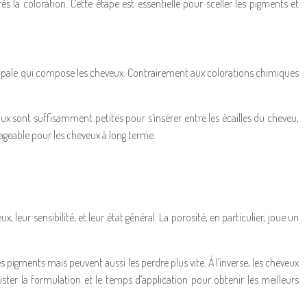
ès la coloration. Cette étape est essentielle pour sceller les pigments et
rincipale qui compose les cheveux. Contrairement aux colorations chimiques
ux sont suffisamment petites pour s’insérer entre les écailles du cheveu,
ageable pour les cheveux à long terme.
leur sensibilité, et leur état général. La porosité, en particulier, joue un
gments mais peuvent aussi les perdre plus vite. À l’inverse, les cheveux
ter la formulation et le temps d’application pour obtenir les meilleurs