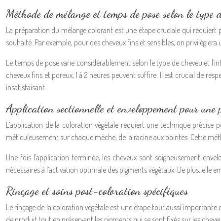
Méthode de mélange et temps de pose selon le type 
La préparation du mélange colorant est une étape cruciale qui requiert p
souhaité. Par exemple, pour des cheveux fins et sensibles, on privilégie
Le temps de pose varie considérablement selon le type de cheveu et l’int
cheveux fins et poreux, 1 à 2 heures peuvent suffire. Il est crucial de 
insatisfaisant.
Application sectionnelle et enveloppement pour une
L’application de la coloration végétale requiert une technique précise
méticuleusement sur chaque mèche, de la racine aux pointes. Cette méth
Une fois l’application terminée, les cheveux sont soigneusement envelo
nécessaires à l’activation optimale des pigments végétaux. De plus, ell
Rinçage et soins post-coloration spécifiques
Le rinçage de la coloration végétale est une étape tout aussi importante qu
de produit tout en préservant les pigments qui se sont fixés sur les cheve