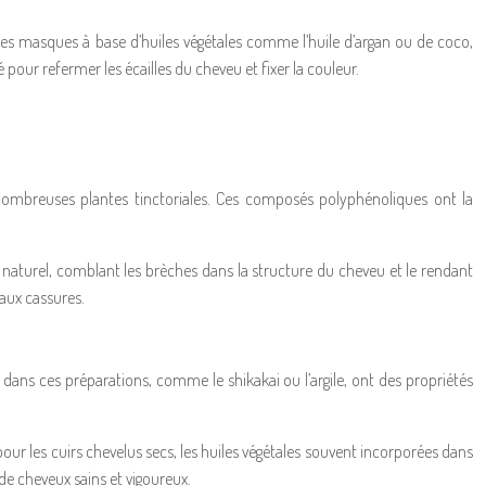
e des masques à base d’huiles végétales comme l’huile d’argan ou de coco,
pour refermer les écailles du cheveu et fixer la couleur.
e nombreuses plantes tinctoriales. Ces composés polyphénoliques ont la
 naturel, comblant les brèches dans la structure du cheveu et le rendant
 aux cassures.
ées dans ces préparations, comme le shikakai ou l’argile, ont des propriétés
pour les cuirs chevelus secs, les huiles végétales souvent incorporées dans
de cheveux sains et vigoureux.