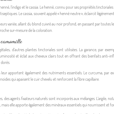
henné, l’indigo et le cassia. Le henné, connu pour ses propriétés tinctoriales 
iseptiques. Le cassia, souvent appelé « henné neutre », éclaircit légèrement
eurs variée, allant du blond cuivré au noir profond, en passant par toutes 
proche sur-mesure de la coloration.
, camomille
égétales, d’autres plantes tinctoriales sont utilisées. La garance, par 
minosité et éclat aux cheveux clairs tout en offrant des bienfaits anti-i
 dorés.
ils leur apportent également des nutriments essentiels. Le curcuma, par e
des qui apaisent le cuir chevelu et renforcent la fibre capillaire.
es, des agents fixateurs naturels sont incorporés aux mélanges. L’argile, not
 mais elle apporte également des minéraux essentiels qui nourrissent et fort